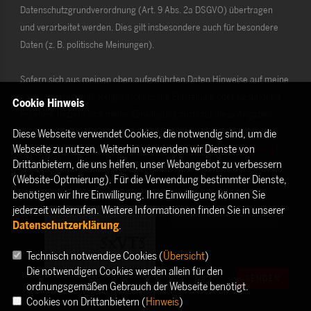
Datenschutzgrundverordnung (Art. 9 Abs. 2a DSGVO) übertragen
und verarbeitet werden. Dies gilt insbesondere auch für besondere
Daten (z. B. politische Meinungen).
Sofern sich aus meinen oben aufgeführten Daten Hinweise auf meine
ethnische Herkunft, Religion, politische Einstellung oder Gesundheit
Cookie Hinweis
ergeben, bezieht sich meine Einwilligung auch auf diese Angaben.
Diese Webseite verwendet Cookies, die notwendig sind, um die
Webseite zu nutzen. Weiterhin verwenden wir Dienste von
Die Rechte als Betroffener aus der DSGVO (
Datenschutzerklärung
)
Drittanbietern, die uns helfen, unser Webangebot zu verbessern
habe ich gelesen und verstanden.
(Website-Optmierung). Für die Verwendung bestimmter Dienste,
benötigen wir Ihre Einwilligung. Ihre Einwilligung können Sie
jederzeit widerrufen. Weitere Informationen finden Sie in unserer
Datenschutzerklärung
.
Technisch notwendige Cookies (
Übersicht
)
Die notwendigen Cookies werden allein für den
SENDEN
ordnungsgemäßen Gebrauch der Webseite benötigt.
Cookies von Drittanbietern (
Hinweis
)