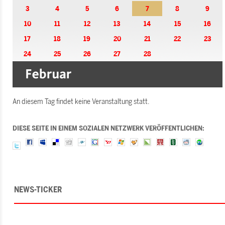
3
4
5
6
7
8
9
10
11
12
13
14
15
16
17
18
19
20
21
22
23
24
25
26
27
28
An diesem Tag findet keine Veranstaltung statt.
DIESE SEITE IN EINEM SOZIALEN NETZWERK VERÖFFENTLICHEN:
NEWS-TICKER