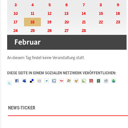
3
4
5
6
7
8
9
10
11
12
13
14
15
16
17
18
19
20
21
22
23
24
25
26
27
28
An diesem Tag findet keine Veranstaltung statt.
DIESE SEITE IN EINEM SOZIALEN NETZWERK VERÖFFENTLICHEN:
NEWS-TICKER