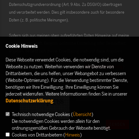
Datenschutzgrundverordnung (Art. 9 Abs. 2a DSGVO) übertragen
und verarbeitet werden. Dies gilt insbesondere auch für besondere
Daten (z. B. politische Meinungen).
Sofern sich aus meinen oben aufgeführten Daten Hinweise auf meine
ethnische Herkunft, Religion, politische Einstellung oder Gesundheit
Cookie Hinweis
ergeben, bezieht sich meine Einwilligung auch auf diese Angaben.
Diese Webseite verwendet Cookies, die notwendig sind, um die
Webseite zu nutzen. Weiterhin verwenden wir Dienste von
Die Rechte als Betroffener aus der DSGVO (
Datenschutzerklärung
)
Drittanbietern, die uns helfen, unser Webangebot zu verbessern
habe ich gelesen und verstanden.
(Website-Optmierung). Für die Verwendung bestimmter Dienste,
benötigen wir Ihre Einwilligung. Ihre Einwilligung können Sie
jederzeit widerrufen. Weitere Informationen finden Sie in unserer
Datenschutzerklärung
.
Technisch notwendige Cookies (
Übersicht
)
Die notwendigen Cookies werden allein für den
SENDEN
ordnungsgemäßen Gebrauch der Webseite benötigt.
Cookies von Drittanbietern (
Hinweis
)