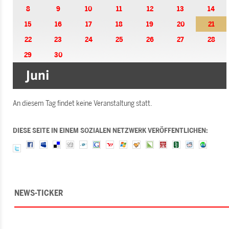
8
9
10
11
12
13
14
15
16
17
18
19
20
21
22
23
24
25
26
27
28
29
30
An diesem Tag findet keine Veranstaltung statt.
DIESE SEITE IN EINEM SOZIALEN NETZWERK VERÖFFENTLICHEN:
NEWS-TICKER