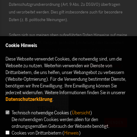
Datenschutzgrundverordnung (Art. 9 Abs. 2a DSGVO) übertragen
und verarbeitet werden. Dies gilt insbesondere auch für besondere
Daten (z. B. politische Meinungen).
Sofern sich aus meinen oben aufgeführten Daten Hinweise auf meine
ethnische Herkunft, Religion, politische Einstellung oder Gesundheit
Cookie Hinweis
ergeben, bezieht sich meine Einwilligung auch auf diese Angaben.
Diese Webseite verwendet Cookies, die notwendig sind, um die
Webseite zu nutzen. Weiterhin verwenden wir Dienste von
Die Rechte als Betroffener aus der DSGVO (
Datenschutzerklärung
)
Drittanbietern, die uns helfen, unser Webangebot zu verbessern
habe ich gelesen und verstanden.
(Website-Optmierung). Für die Verwendung bestimmter Dienste,
benötigen wir Ihre Einwilligung. Ihre Einwilligung können Sie
jederzeit widerrufen. Weitere Informationen finden Sie in unserer
Datenschutzerklärung
.
Technisch notwendige Cookies (
Übersicht
)
Die notwendigen Cookies werden allein für den
SENDEN
ordnungsgemäßen Gebrauch der Webseite benötigt.
Cookies von Drittanbietern (
Hinweis
)