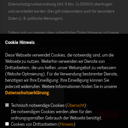
Datenschutzgrundverordnung (Art. 9 Abs. 2a DSGVO) übertragen
und verarbeitet werden. Dies gilt insbesondere auch für besondere
Daten (z. B. politische Meinungen).
Sofern sich aus meinen oben aufgeführten Daten Hinweise auf meine
ethnische Herkunft, Religion, politische Einstellung oder Gesundheit
Cookie Hinweis
ergeben, bezieht sich meine Einwilligung auch auf diese Angaben.
Diese Webseite verwendet Cookies, die notwendig sind, um die
Webseite zu nutzen. Weiterhin verwenden wir Dienste von
Die Rechte als Betroffener aus der DSGVO (
Datenschutzerklärung
)
Drittanbietern, die uns helfen, unser Webangebot zu verbessern
habe ich gelesen und verstanden.
(Website-Optmierung). Für die Verwendung bestimmter Dienste,
benötigen wir Ihre Einwilligung. Ihre Einwilligung können Sie
jederzeit widerrufen. Weitere Informationen finden Sie in unserer
Datenschutzerklärung
.
Technisch notwendige Cookies (
Übersicht
)
Die notwendigen Cookies werden allein für den
SENDEN
ordnungsgemäßen Gebrauch der Webseite benötigt.
Cookies von Drittanbietern (
Hinweis
)