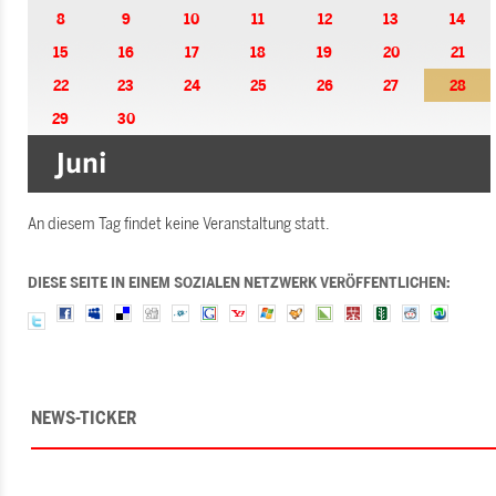
8
9
10
11
12
13
14
15
16
17
18
19
20
21
22
23
24
25
26
27
28
29
30
An diesem Tag findet keine Veranstaltung statt.
DIESE SEITE IN EINEM SOZIALEN NETZWERK VERÖFFENTLICHEN:
NEWS-TICKER