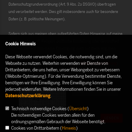
Datenschutzgrundverordnung (Art. 9 Abs. 2a DSGVO) übertragen
und verarbeitet werden. Dies gilt insbesondere auch für besondere
Daten (z. B. politische Meinungen).
Sofern sich aus meinen oben aufgeführten Daten Hinweise auf meine
ethnische Herkunft, Religion, politische Einstellung oder Gesundheit
Cookie Hinweis
ergeben, bezieht sich meine Einwilligung auch auf diese Angaben.
Diese Webseite verwendet Cookies, die notwendig sind, um die
Webseite zu nutzen. Weiterhin verwenden wir Dienste von
Die Rechte als Betroffener aus der DSGVO (
Datenschutzerklärung
)
Drittanbietern, die uns helfen, unser Webangebot zu verbessern
habe ich gelesen und verstanden.
(Website-Optmierung). Für die Verwendung bestimmter Dienste,
benötigen wir Ihre Einwilligung. Ihre Einwilligung können Sie
jederzeit widerrufen. Weitere Informationen finden Sie in unserer
Datenschutzerklärung
.
Technisch notwendige Cookies (
Übersicht
)
Die notwendigen Cookies werden allein für den
SENDEN
ordnungsgemäßen Gebrauch der Webseite benötigt.
Cookies von Drittanbietern (
Hinweis
)