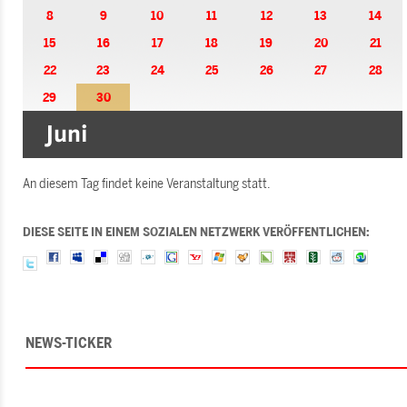
8
9
10
11
12
13
14
15
16
17
18
19
20
21
22
23
24
25
26
27
28
29
30
An diesem Tag findet keine Veranstaltung statt.
DIESE SEITE IN EINEM SOZIALEN NETZWERK VERÖFFENTLICHEN:
NEWS-TICKER