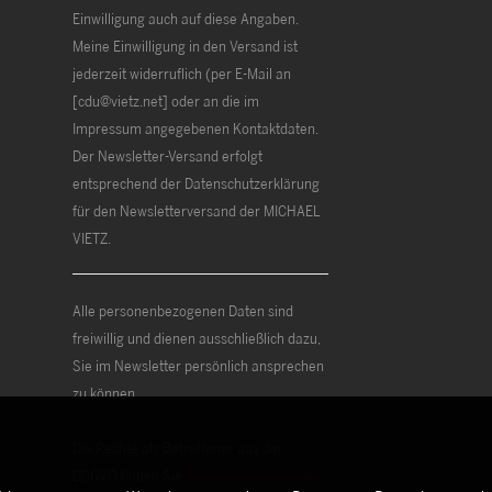
Einwilligung auch auf diese Angaben.
Meine Einwilligung in den Versand ist
jederzeit widerruflich (per E-Mail an
[cdu@vietz.net] oder an die im
Impressum angegebenen Kontaktdaten.
Der Newsletter-Versand erfolgt
entsprechend der Datenschutzerklärung
für den Newsletterversand der MICHAEL
VIETZ.
Alle personenbezogenen Daten sind
freiwillig und dienen ausschließlich dazu,
Sie im Newsletter persönlich ansprechen
zu können.
Die Rechte als Betroffener aus der
DSGVO finden Sie
Datenschutzerklärung
.