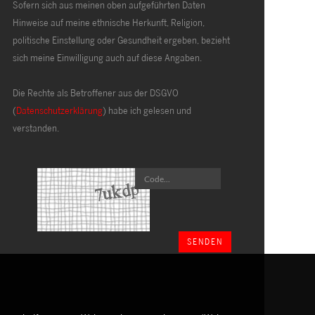
Sofern sich aus meinen oben aufgeführten Daten
Hinweise auf meine ethnische Herkunft, Religion,
politische Einstellung oder Gesundheit ergeben, bezieht
sich meine Einwilligung auch auf diese Angaben.
Die Rechte als Betroffener aus der DSGVO
(
Datenschutzerklärung
) habe ich gelesen und
verstanden.
SENDEN