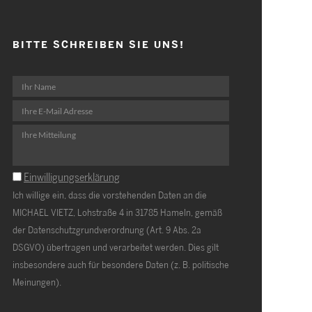
BITTE SCHREIBEN SIE UNS!
Einwilligungserklärung
Ich willige ein, dass die vorstehenden Daten an die
MICHAEL VIETZ, Lohstraße 4 in 31785 Hameln, gemäß
der Datenschutzgrundverordnung (Art. 9 Abs. 2a
DSGVO) übertragen und verarbeitet werden. Dies gilt
insbesondere auch für besondere Daten (z. B. politische
Meinungen).