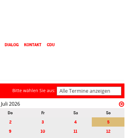
DIALOG
KONTAKT
CDU
Bitte wählen Sie aus:
Alle Termine anzeigen
Juli 2026
Do
Fr
Sa
So
2
3
4
5
9
10
11
12