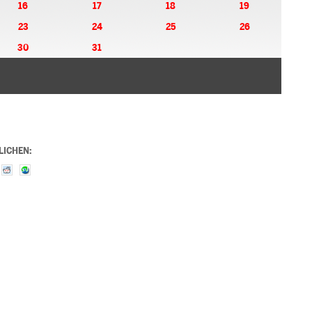
16
17
18
19
23
24
25
26
30
31
LICHEN: