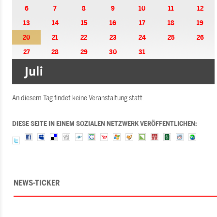
6
7
8
9
10
11
12
13
14
15
16
17
18
19
20
21
22
23
24
25
26
27
28
29
30
31
An diesem Tag findet keine Veranstaltung statt.
DIESE SEITE IN EINEM SOZIALEN NETZWERK VERÖFFENTLICHEN:
NEWS-TICKER