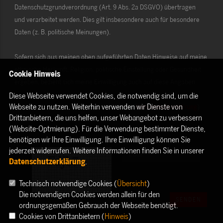
Datenschutzgrundverordnung (Art. 9 Abs. 2a DSGVO) übertragen
und verarbeitet werden. Dies gilt insbesondere auch für besondere
Daten (z. B. politische Meinungen).
Sofern sich aus meinen oben aufgeführten Daten Hinweise auf meine
ethnische Herkunft, Religion, politische Einstellung oder Gesundheit
Cookie Hinweis
ergeben, bezieht sich meine Einwilligung auch auf diese Angaben.
Diese Webseite verwendet Cookies, die notwendig sind, um die
Webseite zu nutzen. Weiterhin verwenden wir Dienste von
Die Rechte als Betroffener aus der DSGVO (
Datenschutzerklärung
)
Drittanbietern, die uns helfen, unser Webangebot zu verbessern
habe ich gelesen und verstanden.
(Website-Optmierung). Für die Verwendung bestimmter Dienste,
benötigen wir Ihre Einwilligung. Ihre Einwilligung können Sie
jederzeit widerrufen. Weitere Informationen finden Sie in unserer
Datenschutzerklärung
.
Technisch notwendige Cookies (
Übersicht
)
Die notwendigen Cookies werden allein für den
SENDEN
ordnungsgemäßen Gebrauch der Webseite benötigt.
Cookies von Drittanbietern (
Hinweis
)