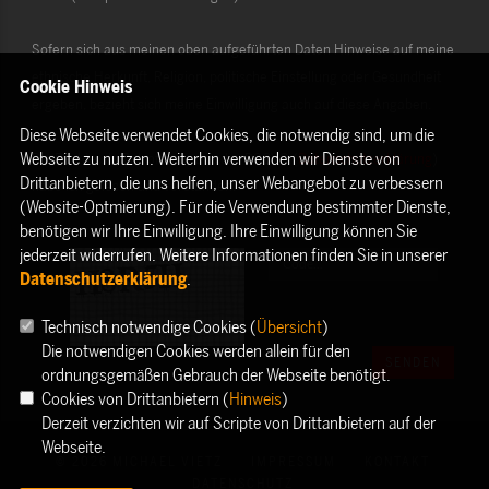
Sofern sich aus meinen oben aufgeführten Daten Hinweise auf meine
ethnische Herkunft, Religion, politische Einstellung oder Gesundheit
Cookie Hinweis
ergeben, bezieht sich meine Einwilligung auch auf diese Angaben.
Diese Webseite verwendet Cookies, die notwendig sind, um die
Webseite zu nutzen. Weiterhin verwenden wir Dienste von
Die Rechte als Betroffener aus der DSGVO (
Datenschutzerklärung
)
Drittanbietern, die uns helfen, unser Webangebot zu verbessern
habe ich gelesen und verstanden.
(Website-Optmierung). Für die Verwendung bestimmter Dienste,
benötigen wir Ihre Einwilligung. Ihre Einwilligung können Sie
jederzeit widerrufen. Weitere Informationen finden Sie in unserer
Datenschutzerklärung
.
Technisch notwendige Cookies (
Übersicht
)
Die notwendigen Cookies werden allein für den
SENDEN
ordnungsgemäßen Gebrauch der Webseite benötigt.
Cookies von Drittanbietern (
Hinweis
)
Derzeit verzichten wir auf Scripte von Drittanbietern auf der
Webseite.
© 2026 MICHAEL VIETZ
IMPRESSUM
KONTAKT
DATENSCHUTZ