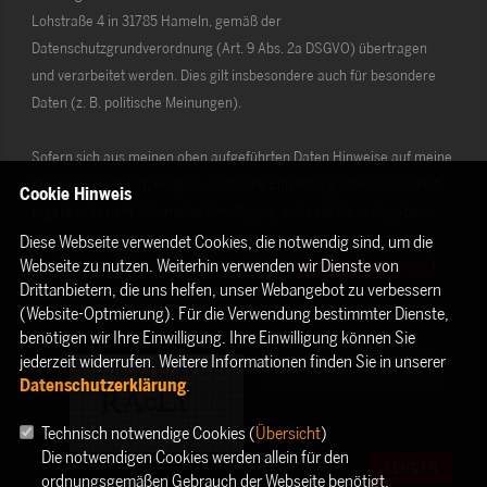
Lohstraße 4 in 31785 Hameln, gemäß der
Datenschutzgrundverordnung (Art. 9 Abs. 2a DSGVO) übertragen
und verarbeitet werden. Dies gilt insbesondere auch für besondere
Daten (z. B. politische Meinungen).
Sofern sich aus meinen oben aufgeführten Daten Hinweise auf meine
ethnische Herkunft, Religion, politische Einstellung oder Gesundheit
Cookie Hinweis
ergeben, bezieht sich meine Einwilligung auch auf diese Angaben.
Diese Webseite verwendet Cookies, die notwendig sind, um die
Webseite zu nutzen. Weiterhin verwenden wir Dienste von
Die Rechte als Betroffener aus der DSGVO (
Datenschutzerklärung
)
Drittanbietern, die uns helfen, unser Webangebot zu verbessern
habe ich gelesen und verstanden.
(Website-Optmierung). Für die Verwendung bestimmter Dienste,
benötigen wir Ihre Einwilligung. Ihre Einwilligung können Sie
jederzeit widerrufen. Weitere Informationen finden Sie in unserer
Datenschutzerklärung
.
Technisch notwendige Cookies (
Übersicht
)
Die notwendigen Cookies werden allein für den
SENDEN
ordnungsgemäßen Gebrauch der Webseite benötigt.