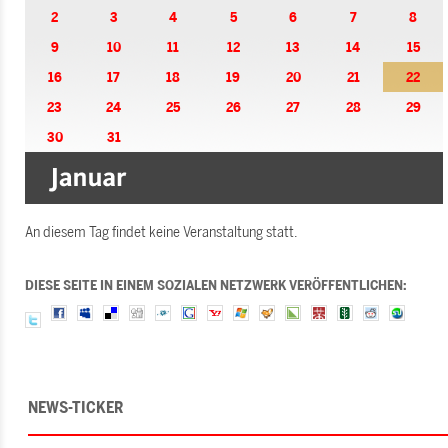
2
3
4
5
6
7
8
9
10
11
12
13
14
15
16
17
18
19
20
21
22
23
24
25
26
27
28
29
30
31
An diesem Tag findet keine Veranstaltung statt.
DIESE SEITE IN EINEM SOZIALEN NETZWERK VERÖFFENTLICHEN:
NEWS-TICKER