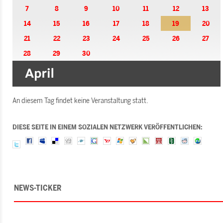
7
8
9
10
11
12
13
14
15
16
17
18
19
20
21
22
23
24
25
26
27
28
29
30
An diesem Tag findet keine Veranstaltung statt.
DIESE SEITE IN EINEM SOZIALEN NETZWERK VERÖFFENTLICHEN:
NEWS-TICKER