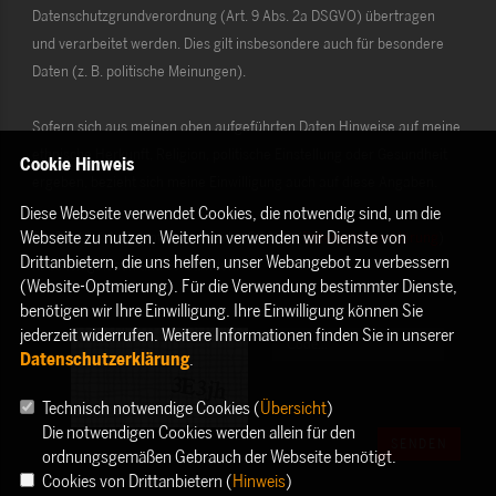
Datenschutzgrundverordnung (Art. 9 Abs. 2a DSGVO) übertragen
und verarbeitet werden. Dies gilt insbesondere auch für besondere
Daten (z. B. politische Meinungen).
Sofern sich aus meinen oben aufgeführten Daten Hinweise auf meine
ethnische Herkunft, Religion, politische Einstellung oder Gesundheit
Cookie Hinweis
ergeben, bezieht sich meine Einwilligung auch auf diese Angaben.
Diese Webseite verwendet Cookies, die notwendig sind, um die
Webseite zu nutzen. Weiterhin verwenden wir Dienste von
Die Rechte als Betroffener aus der DSGVO (
Datenschutzerklärung
)
Drittanbietern, die uns helfen, unser Webangebot zu verbessern
habe ich gelesen und verstanden.
(Website-Optmierung). Für die Verwendung bestimmter Dienste,
benötigen wir Ihre Einwilligung. Ihre Einwilligung können Sie
jederzeit widerrufen. Weitere Informationen finden Sie in unserer
Datenschutzerklärung
.
Technisch notwendige Cookies (
Übersicht
)
Die notwendigen Cookies werden allein für den
SENDEN
ordnungsgemäßen Gebrauch der Webseite benötigt.
Cookies von Drittanbietern (
Hinweis
)