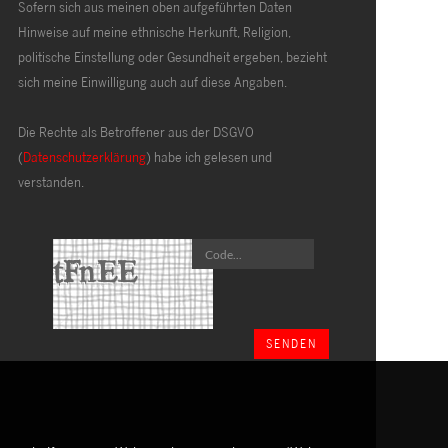
Sofern sich aus meinen oben aufgeführten Daten
Hinweise auf meine ethnische Herkunft, Religion,
politische Einstellung oder Gesundheit ergeben, bezieht
sich meine Einwilligung auch auf diese Angaben.
Die Rechte als Betroffener aus der DSGVO
(
Datenschutzerklärung
) habe ich gelesen und
verstanden.
SENDEN