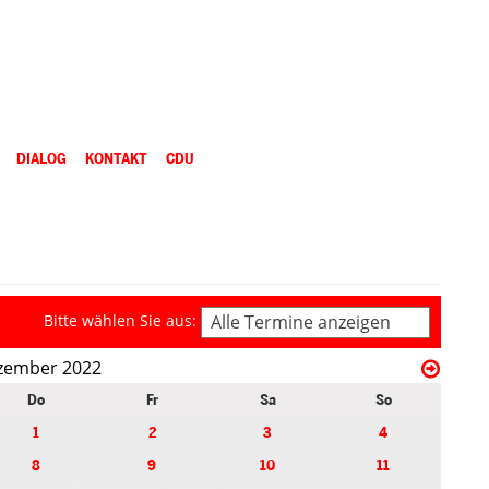
DIALOG
KONTAKT
CDU
Bitte wählen Sie aus:
Alle Termine anzeigen
zember 2022
Do
Fr
Sa
So
1
2
3
4
8
9
10
11