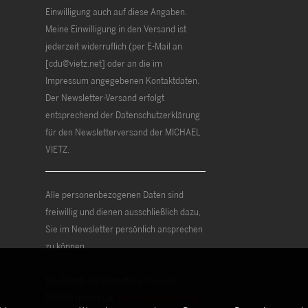
Einwilligung auch auf diese Angaben.
Meine Einwilligung in den Versand ist
jederzeit widerruflich (per E-Mail an
[cdu@vietz.net] oder an die im
Impressum angegebenen Kontaktdaten.
Der Newsletter-Versand erfolgt
entsprechend der Datenschutzerklärung
für den Newsletterversand der MICHAEL
VIETZ.
Alle personenbezogenen Daten sind
freiwillig und dienen ausschließlich dazu,
Sie im Newsletter persönlich ansprechen
zu können.
Die Rechte als Betroffener aus der
DSGVO finden Sie
Datenschutzerklärung
.