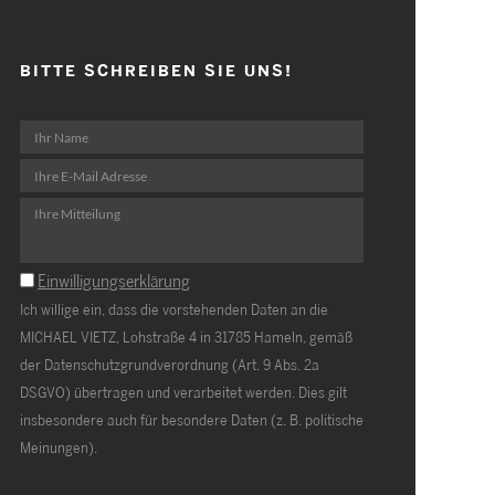
BITTE SCHREIBEN SIE UNS!
Einwilligungserklärung
Ich willige ein, dass die vorstehenden Daten an die
MICHAEL VIETZ, Lohstraße 4 in 31785 Hameln, gemäß
der Datenschutzgrundverordnung (Art. 9 Abs. 2a
DSGVO) übertragen und verarbeitet werden. Dies gilt
insbesondere auch für besondere Daten (z. B. politische
Meinungen).