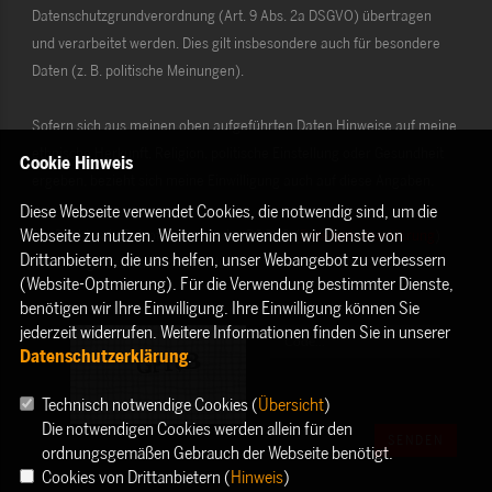
Datenschutzgrundverordnung (Art. 9 Abs. 2a DSGVO) übertragen
und verarbeitet werden. Dies gilt insbesondere auch für besondere
Daten (z. B. politische Meinungen).
Sofern sich aus meinen oben aufgeführten Daten Hinweise auf meine
ethnische Herkunft, Religion, politische Einstellung oder Gesundheit
Cookie Hinweis
ergeben, bezieht sich meine Einwilligung auch auf diese Angaben.
Diese Webseite verwendet Cookies, die notwendig sind, um die
Webseite zu nutzen. Weiterhin verwenden wir Dienste von
Die Rechte als Betroffener aus der DSGVO (
Datenschutzerklärung
)
Drittanbietern, die uns helfen, unser Webangebot zu verbessern
habe ich gelesen und verstanden.
(Website-Optmierung). Für die Verwendung bestimmter Dienste,
benötigen wir Ihre Einwilligung. Ihre Einwilligung können Sie
jederzeit widerrufen. Weitere Informationen finden Sie in unserer
Datenschutzerklärung
.
Technisch notwendige Cookies (
Übersicht
)
Die notwendigen Cookies werden allein für den
SENDEN
ordnungsgemäßen Gebrauch der Webseite benötigt.
Cookies von Drittanbietern (
Hinweis
)