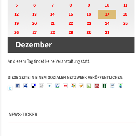
5
6
7
8
9
10
11
12
13
14
15
16
17
18
19
20
21
22
23
24
25
26
27
28
29
30
31
An diesem Tag findet keine Veranstaltung statt.
DIESE SEITE IN EINEM SOZIALEN NETZWERK VERÖFFENTLICHEN:
NEWS-TICKER