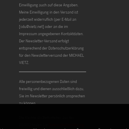
Einwilligung auch auf diese Angaben.
Meine Einwilligung in den Versand ist
jederzeit widerruflich (per E-Mail an
[cdu@vietz.net] oder an die im
Impressum angegebenen Kontaktdaten.
Der Newsletter-Versand erfolgt
entsprechend der Datenschutzerklärung
für den Newsletterversand der MICHAEL
VIETZ.
Alle personenbezogenen Daten sind
freiwillig und dienen ausschließlich dazu,
Sie im Newsletter persönlich ansprechen
zu können.
Die Rechte als Betroffener aus der
DSGVO finden Sie
Datenschutzerklärung
.