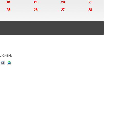
18
19
20
21
25
26
27
28
LICHEN: