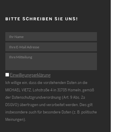
BITTE SCHREIBEN SIE UNS!
Einwilligungserklärung
Ich willige ein, dass die vorstehenden Daten an die
MICHAEL VIETZ, Lohstraße 4 in 31785 Hameln, gemäß
der Datenschutzgrundverordnung (Art. 9 Abs. 2a
DSGVO) übertragen und verarbeitet werden. Dies gilt
insbesondere auch für besondere Daten (z. B. politische
Meinungen).