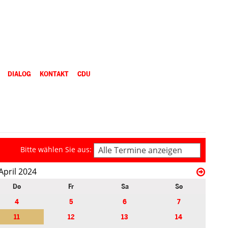
DIALOG
KONTAKT
CDU
Bitte wählen Sie aus:
Alle Termine anzeigen
April 2024
Do
Fr
Sa
So
4
5
6
7
11
12
13
14