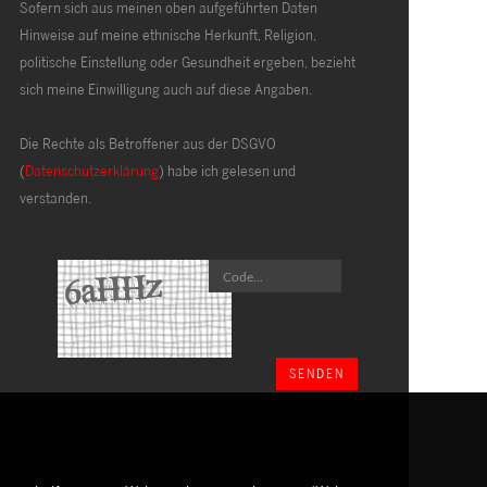
Sofern sich aus meinen oben aufgeführten Daten
Hinweise auf meine ethnische Herkunft, Religion,
politische Einstellung oder Gesundheit ergeben, bezieht
sich meine Einwilligung auch auf diese Angaben.
Die Rechte als Betroffener aus der DSGVO
(
Datenschutzerklärung
) habe ich gelesen und
verstanden.
SENDEN