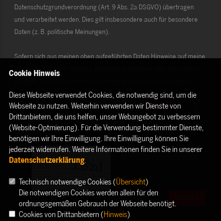
Datenschutzgrundverordnung (Art. 9 Abs. 2a DSGVO) übertragen
und verarbeitet werden. Dies gilt insbesondere auch für besondere
Daten (z. B. politische Meinungen).
Sofern sich aus meinen oben aufgeführten Daten Hinweise auf meine
ethnische Herkunft, Religion, politische Einstellung oder Gesundheit
Cookie Hinweis
ergeben, bezieht sich meine Einwilligung auch auf diese Angaben.
Diese Webseite verwendet Cookies, die notwendig sind, um die
Webseite zu nutzen. Weiterhin verwenden wir Dienste von
Die Rechte als Betroffener aus der DSGVO (
Datenschutzerklärung
)
Drittanbietern, die uns helfen, unser Webangebot zu verbessern
habe ich gelesen und verstanden.
(Website-Optmierung). Für die Verwendung bestimmter Dienste,
benötigen wir Ihre Einwilligung. Ihre Einwilligung können Sie
jederzeit widerrufen. Weitere Informationen finden Sie in unserer
Datenschutzerklärung
.
Technisch notwendige Cookies (
Übersicht
)
Die notwendigen Cookies werden allein für den
SENDEN
ordnungsgemäßen Gebrauch der Webseite benötigt.
Cookies von Drittanbietern (
Hinweis
)