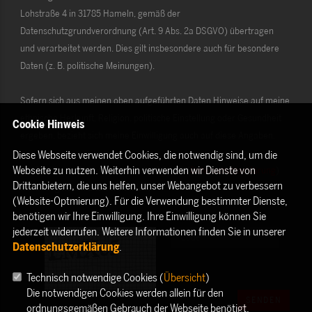
Lohstraße 4 in 31785 Hameln, gemäß der
Datenschutzgrundverordnung (Art. 9 Abs. 2a DSGVO) übertragen
und verarbeitet werden. Dies gilt insbesondere auch für besondere
Daten (z. B. politische Meinungen).
Sofern sich aus meinen oben aufgeführten Daten Hinweise auf meine
ethnische Herkunft, Religion, politische Einstellung oder Gesundheit
Cookie Hinweis
ergeben, bezieht sich meine Einwilligung auch auf diese Angaben.
Diese Webseite verwendet Cookies, die notwendig sind, um die
Webseite zu nutzen. Weiterhin verwenden wir Dienste von
Die Rechte als Betroffener aus der DSGVO (
Datenschutzerklärung
)
Drittanbietern, die uns helfen, unser Webangebot zu verbessern
habe ich gelesen und verstanden.
(Website-Optmierung). Für die Verwendung bestimmter Dienste,
benötigen wir Ihre Einwilligung. Ihre Einwilligung können Sie
jederzeit widerrufen. Weitere Informationen finden Sie in unserer
Datenschutzerklärung
.
Technisch notwendige Cookies (
Übersicht
)
Die notwendigen Cookies werden allein für den
SENDEN
ordnungsgemäßen Gebrauch der Webseite benötigt.