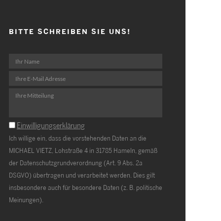
BITTE SCHREIBEN SIE UNS!
Einwilligungserklärung
Ich willige ein, dass die vorstehenden Daten an die
MICHAEL VIETZ, Lohstraße 4 in 31785 Hameln, gemäß
der Datenschutzgrundverordnung (Art. 9 Abs. 2a
DSGVO) übertragen und verarbeitet werden. Dies gilt
insbesondere auch für besondere Daten (z. B. politische
Meinungen).