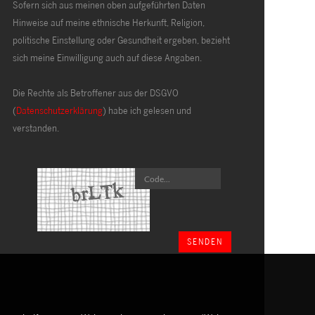
Sofern sich aus meinen oben aufgeführten Daten
Hinweise auf meine ethnische Herkunft, Religion,
politische Einstellung oder Gesundheit ergeben, bezieht
sich meine Einwilligung auch auf diese Angaben.
Die Rechte als Betroffener aus der DSGVO
(
Datenschutzerklärung
) habe ich gelesen und
verstanden.
SENDEN