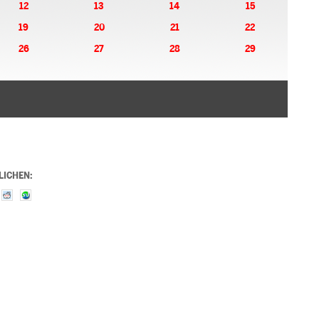
12
13
14
15
19
20
21
22
26
27
28
29
LICHEN: