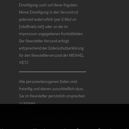
Einwilligung auch auf diese Angaben.
Meine Einwilligung in den Versand ist
jederzeit widerruflich (per E-Mail an
[cdu@vietz.net] oder an die im
Impressum angegebenen Kontaktdaten.
Der Newsletter-Versand erfolgt
entsprechend der Datenschutzerklärung
für den Newsletterversand der MICHAEL
VIETZ.
Alle personenbezogenen Daten sind
freiwillig und dienen ausschließlich dazu,
Sie im Newsletter persönlich ansprechen
zu können.
Die Rechte als Betroffener aus der
DSGVO finden Sie
Datenschutzerklärung
.