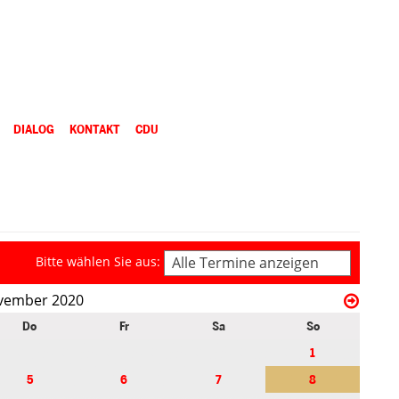
DIALOG
KONTAKT
CDU
Bitte wählen Sie aus:
Alle Termine anzeigen
vember 2020
Do
Fr
Sa
So
1
5
6
7
8