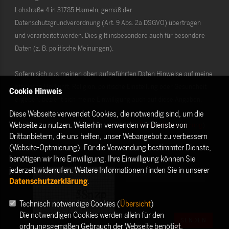
Lohstraße 4 in 31785 Hameln, gemäß der
Datenschutzgrundverordnung (Art. 9 Abs. 2a DSGVO) übertragen
und verarbeitet werden. Dies gilt insbesondere auch für besondere
Daten (z. B. politische Meinungen).
Sofern sich aus meinen oben aufgeführten Daten Hinweise auf meine
ethnische Herkunft, Religion, politische Einstellung oder Gesundheit
Cookie Hinweis
ergeben, bezieht sich meine Einwilligung auch auf diese Angaben.
Diese Webseite verwendet Cookies, die notwendig sind, um die
Webseite zu nutzen. Weiterhin verwenden wir Dienste von
Die Rechte als Betroffener aus der DSGVO (
Datenschutzerklärung
)
Drittanbietern, die uns helfen, unser Webangebot zu verbessern
habe ich gelesen und verstanden.
(Website-Optmierung). Für die Verwendung bestimmter Dienste,
benötigen wir Ihre Einwilligung. Ihre Einwilligung können Sie
jederzeit widerrufen. Weitere Informationen finden Sie in unserer
Datenschutzerklärung
.
Technisch notwendige Cookies (
Übersicht
)
Die notwendigen Cookies werden allein für den
SENDEN
ordnungsgemäßen Gebrauch der Webseite benötigt.