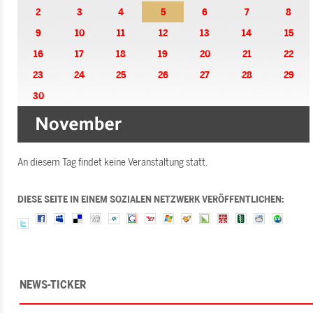
2
3
4
5
6
7
8
9
10
11
12
13
14
15
16
17
18
19
20
21
22
23
24
25
26
27
28
29
30
An diesem Tag findet keine Veranstaltung statt.
DIESE SEITE IN EINEM SOZIALEN NETZWERK VERÖFFENTLICHEN:
NEWS-TICKER