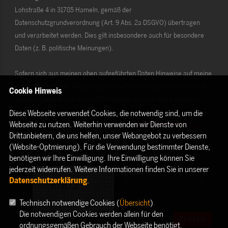
Lohstraße 4 in 31785 Hameln, gemäß der
Datenschutzgrundverordnung (Art. 9 Abs. 2a DSGVO) übertragen
und verarbeitet werden. Dies gilt insbesondere auch für besondere
Daten (z. B. politische Meinungen).
Sofern sich aus meinen oben aufgeführten Daten Hinweise auf meine
ethnische Herkunft, Religion, politische Einstellung oder Gesundheit
Cookie Hinweis
ergeben, bezieht sich meine Einwilligung auch auf diese Angaben.
Diese Webseite verwendet Cookies, die notwendig sind, um die
Webseite zu nutzen. Weiterhin verwenden wir Dienste von
Die Rechte als Betroffener aus der DSGVO (
Datenschutzerklärung
)
Drittanbietern, die uns helfen, unser Webangebot zu verbessern
habe ich gelesen und verstanden.
(Website-Optmierung). Für die Verwendung bestimmter Dienste,
benötigen wir Ihre Einwilligung. Ihre Einwilligung können Sie
jederzeit widerrufen. Weitere Informationen finden Sie in unserer
Datenschutzerklärung
.
Technisch notwendige Cookies (
Übersicht
)
Die notwendigen Cookies werden allein für den
SENDEN
ordnungsgemäßen Gebrauch der Webseite benötigt.